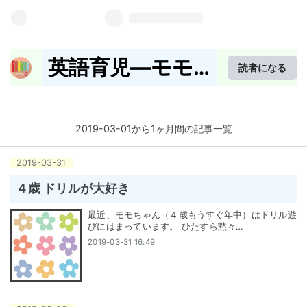
英語育児―モモ
読者になる
ちゃんの子ども
英語
2019-03-01から1ヶ月間の記事一覧
2019
-
03
-
31
４歳 ドリルが大好き
最近、モモちゃん（４歳もうすぐ年中）はドリル遊
びにはまっています。 ひたすら黙々…
2019-03-31 16:49